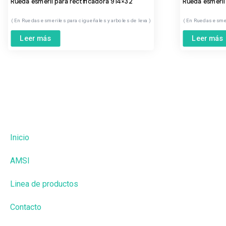
Rueda esmeril para rectificadora 914×32
Rueda esmeril
Ruedas esmeriles para cigueñales y arboles de leva
Ruedas esmer
Leer más
Leer más
Inicio
AMSI
Linea de productos
Contacto