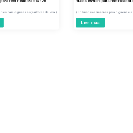
 para rectificadora 914×25
Rueda esmeril para rectificador
iles para cigueñales y arboles de leva
Ruedas esmeriles para cigueñales 
Leer más