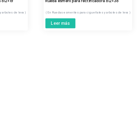
a 812×19
Rueda esmeril para rectificadora 812×38
y arboles de leva
Ruedas esmeriles para cigueñales y arboles de leva
Leer más