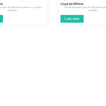
mm
Copa de 165mm
 para rectificadora plana con copa a
Segmentos para rectificadora pl
medida
medida
Leer más