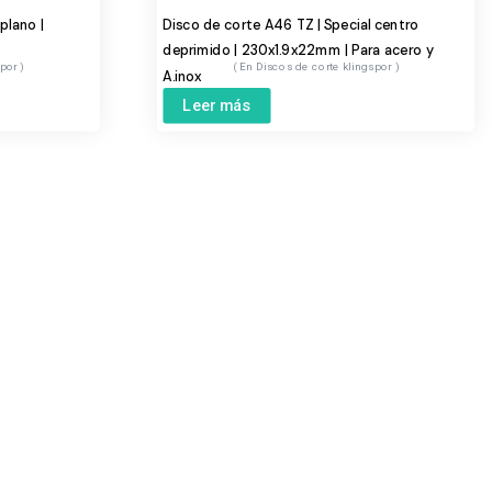
plano |
Disco de corte A46 TZ | Special centro
deprimido | 230x1.9x22mm | Para acero y
spor
Discos de corte klingspor
A.inox
Leer más