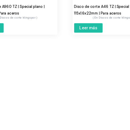
 A960 TZ | Special plano |
Disco de corte A46 TZ | Special 
Para aceros
115x1.6x22mm | Para aceros
Discos de corte klingspor
Discos de corte kling
Leer más