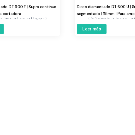
ado DT 600 F | Supra continuo
Disco diamantado DT 600 U | S
a cortadora
segmentado | 115mm | Para amo
s diamantados supra klingspor
Discos diamantados supra 
Leer más