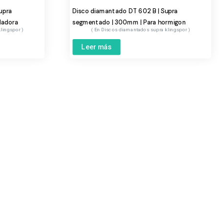
upra
Disco diamantado DT 602 B | Supra
ladora
segmentado | 300mm | Para hormigon
klingspor
Discos diamantados supra klingspor
Leer más