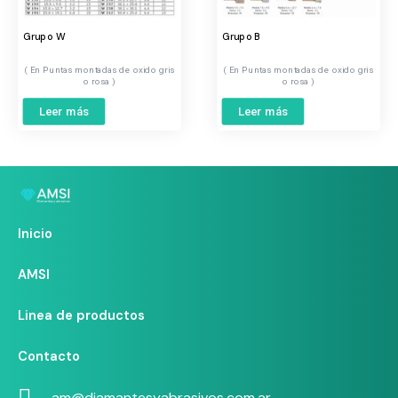
Grupo W
Grupo B
Puntas montadas de oxido gris
Puntas montadas de oxido gris
o rosa
o rosa
Leer más
Leer más
Inicio
AMSI
Linea de productos
Contacto
am@diamantesyabrasivos.com.ar