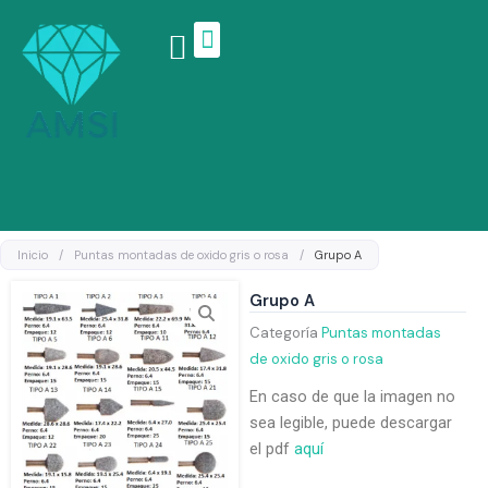
Ir
al
contenido
Linea de productos
Inicio
/
Puntas montadas de oxido gris o rosa
/
Grupo A
Grupo A
Categoría
Puntas montadas
de oxido gris o rosa
En caso de que la imagen no
sea legible, puede descargar
el pdf
aquí