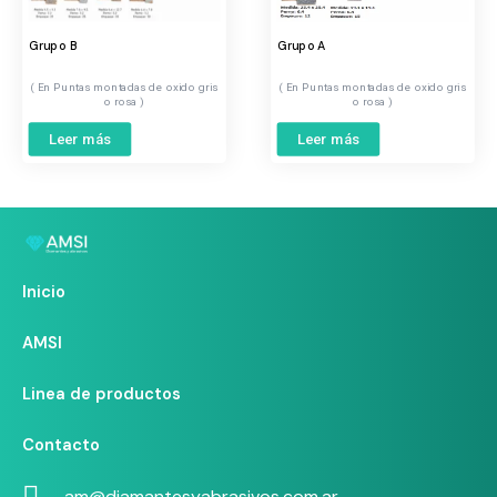
Grupo B
Grupo A
Puntas montadas de oxido gris
Puntas montadas de oxido gris
o rosa
o rosa
Leer más
Leer más
Inicio
AMSI
Linea de productos
Contacto
am@diamantesyabrasivos.com.ar