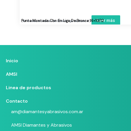
Leer más
Punta Montada Cbn En Liga De Bronce 16×10/12
Puntas montadas de CBN en liga de Bronce
Inicio
AMSI
Linea de productos
Contacto
am@diamantesyabrasivos.com.ar
AMSI Diamantes y Abrasivos