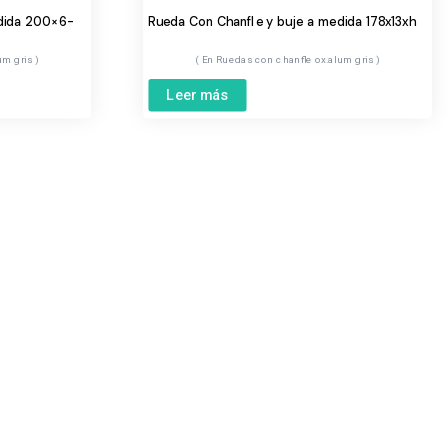
edida 200×6-
Rueda Con Chanfle y buje a medida 178x13xh
um gris
Ruedas con chanfle ox.alum gris
Leer más