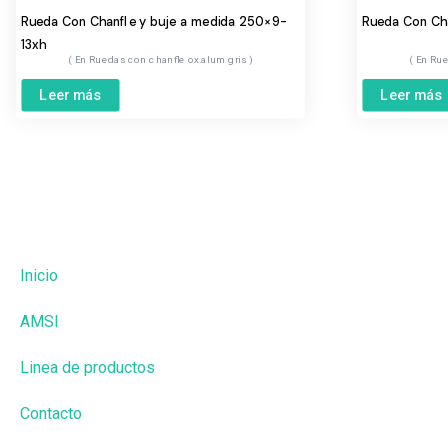
Rueda Con Chanfle y buje a medida 250×9-
Rueda Con Cha
13xh
Ruedas con chanfle ox.alum gris
Rue
Leer más
Leer más
Inicio
AMSI
Linea de productos
Contacto