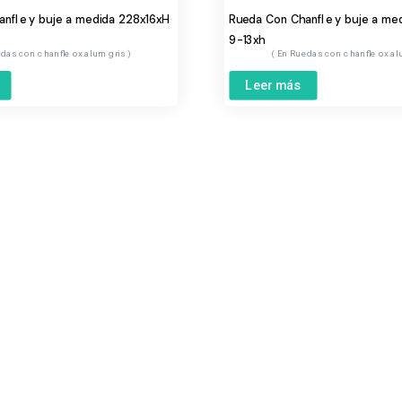
nfle y buje a medida 228x16xH
Rueda Con Chanfle y buje a m
9-13xh
das con chanfle ox.alum gris
Ruedas con chanfle ox.al
Leer más