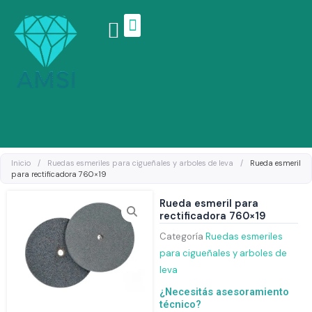
Ir
al
contenido
Linea de productos
Inicio
/
Ruedas esmeriles para cigueñales y arboles de leva
/
Rueda esmeril
para rectificadora 760×19
Rueda esmeril para
rectificadora 760×19
Categoría
Ruedas esmeriles
para cigueñales y arboles de
leva
¿Necesitás asesoramiento
técnico?